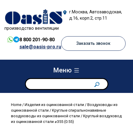
Перейти
к
г.Москва, Автозаводская,
содержимому
д.16, корп.2, стр.11
производство вентиляции
8 800 201-90-80
Заказать звонок
sale@oasis-pro.ru
Меню
Home
/
Изделия из оцинкованной стали
/
Воздуховоды из
оцинкованной стали
/
Круглые спиральнонавивные
воздуховоды из оцинкованной стали
/ Круглый воздуховод
из оцинкованной стали ⌀355 (0.55)