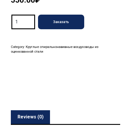
Круглый
Заказать
воздуховод
из
оцинкованной
стали
Category:
Круглые спиральнонавивные воздуховоды из
оцинкованной стали
⌀355
(0.55)
quantity
Reviews (0)