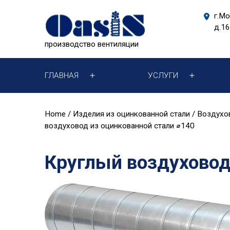
Перейти
г.Мо
к
д.16
содержимому
производство вентиляции
ГЛАВНАЯ
УСЛУГИ
Открыть
Открыть
меню
меню
Home
/
Изделия из оцинкованной стали
/
Воздухо
воздуховод из оцинкованной стали ⌀140
Круглый воздуховод